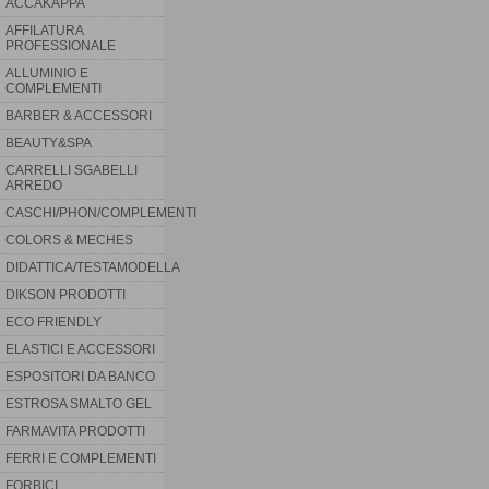
ACCAKAPPA
AFFILATURA
PROFESSIONALE
ALLUMINIO E
COMPLEMENTI
GEL FORTE 500ML
BARBER & ACCESSORI
Gel Forte Essenziale ( Richiedi il
Listino Prezzi senza impegno )Solo
BEAUTY&SPA
Professionisti - 500ml Scegli il
prodotto che più ti si addice tra
CARRELLI SGABELLI
diversi tipi di fissaggio per tutti i tipi
ARREDO
di capelli e...
CASCHI/PHON/COMPLEMENTI
LEGGI TUTTO
COLORS & MECHES
DIDATTICA/TESTAMODELLA
DIKSON PRODOTTI
ECO FRIENDLY
ELASTICI E ACCESSORI
ESPOSITORI DA BANCO
ESTROSA SMALTO GEL
FARMAVITA PRODOTTI
FERRI E COMPLEMENTI
FORBICI