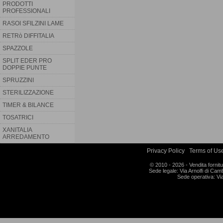
PRODOTTI
PROFESSIONALI
RASOI SFILZINI LAME
RETRò DIFFITALIA
SPAZZOLE
SPLIT EDER PRO
DOPPIE PUNTE
SPRUZZINI
STERILIZZAZIONE
TIMER & BILANCE
TOSATRICI
XANITALIA
ARREDAMENTO
Privacy Policy
|
Terms of Us
© 2010 - 2026 - Vendita fornitu
Sede legale: Via Arnolfi di Ca
Sede operativa: Vi