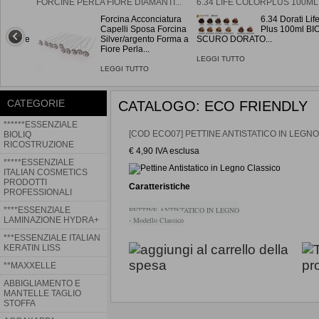
FORCINE PERLA FIORE DIAMANTI...
6.34 LIFE COLORPLUS 100ML.
Forcina Acconciatura
6.34 Dorati Lif
ce Duo
Capelli Sposa Forcina
Plus 100ml B
 mensole
Silver/argento Forma a
SCURO DORATO...
o Euro
Fiore Perla...
LEGGI TUTTO
LEGGI TUTTO
CATEGORIE
CATALOGO: ECO FRIENDLY
******ESSENZIALE
[COD ECO07] PETTINE ANTISTATICO IN LEGN
BIOLIQ
RICOSTRUZIONE
€ 4,90 IVA esclusa
*****ESSENZIALE
ITALIAN COSMETICS
PRODOTTI
Caratteristiche
PROFESSIONALI
SPAZZOLA SCHELETRO
****ESSENZIALE
PETTINE ANTISTATICO IN LEGNO
STANDARD RAGNO NERA
LAMINAZIONE HYDRA+
- Modello Classico
Spazzola Scheletro Standard -
***ESSENZIALE ITALIAN
Modello Ragno - Colore Nera ...
KERATIN LISS
LEGGI TUTTO
**MAXXELLE
ABBIGLIAMENTO E
MANTELLE TAGLIO
STOFFA